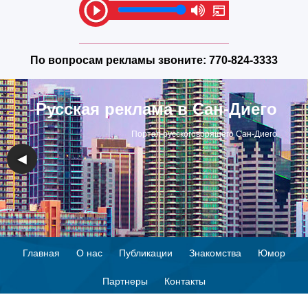
По вопросам рекламы звоните:
770-824-3333
Русская реклама в Сан-Диего
Портал русскоговорящего Сан-Диего
◀
▶
Главная
О нас
Публикации
Знакомства
Юмор
Партнеры
Контакты