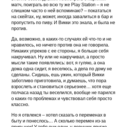
матч, поиграть во всю ту же Play Station – я не
слишком часто о ней вспоминаю? – покататься
на скейтах, ну, может, иногда завалиться в бар и
пропустить по пиву. И Викки это знала, и была не
против.
Да, возможно, в каких-то случаях ей что-то и не
нравилось, но ничего против она не говорила.
Никаких упреков с ее стороны, я больше себя
накручивал. Ну или не накручивал, а просто
мысли такие появлялись: вот, я гуляю, а она
дома одна сидит, я веселюсь, а дела по дому не
сделаны. Сидишь, ешь ужин, который Викки
заботливо приготовила, и думаешь, что пора
взрослеть и становиться серьезнее… хотя еще
полчаса назад ты веселился, вообще не парился
о каких-то проблемах и чувствовал себя просто
классно.
Но я отвлекся – хотел сказать о переменах в
быту и понеслось… А сколько перемен из-за
привычек! У тебя они одни, у девушки другие.