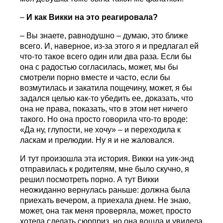
–
И как Викки на это реагировала?
– Вы знаете, равнодушно – думаю, это ближе
всего. И, наверное, из-за этого я и предлагал ей
что-то такое всего один или два раза. Если бы
она с радостью согласилась, может, мы бы
смотрели порно вместе и часто, если бы
возмутилась и закатила пощечину, может, я бы
задался целью как-то убедить ее, доказать, что
она не права, показать, что в этом нет ничего
такого. Но она просто говорила что-то вроде:
«Да ну, глупости, не хочу» – и переходила к
ласкам и прелюдии. Ну я и не жаловался.
И тут произошла эта история. Викки на уик-энд
отправилась к родителям, мне было скучно, я
решил посмотреть порно. А тут Викки
неожиданно вернулась раньше: должна была
приехать вечером, а приехала днем. Не знаю,
может, она так меня проверяла, может, просто
хотела сделать сюрприз, но она вошла и увидела