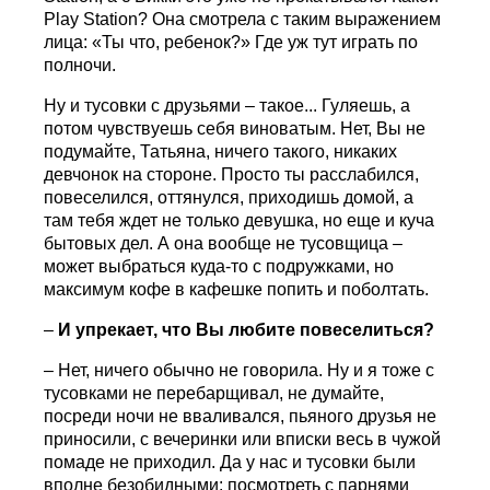
Play Station? Она смотрела с таким выражением
лица: «Ты что, ребенок?» Где уж тут играть по
полночи.
Ну и тусовки с друзьями – такое... Гуляешь, а
потом чувствуешь себя виноватым. Нет, Вы не
подумайте, Татьяна, ничего такого, никаких
девчонок на стороне. Просто ты расслабился,
повеселился, оттянулся, приходишь домой, а
там тебя ждет не только девушка, но еще и куча
бытовых дел. А она вообще не тусовщица –
может выбраться куда-то с подружками, но
максимум кофе в кафешке попить и поболтать.
–
И упрекает, что Вы любите повеселиться?
– Нет, ничего обычно не говорила. Ну и я тоже с
тусовками не перебарщивал, не думайте,
посреди ночи не вваливался, пьяного друзья не
приносили, с вечеринки или вписки весь в чужой
помаде не приходил. Да у нас и тусовки были
вполне безобидными: посмотреть с парнями