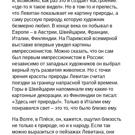
и, возможно, как раз это и создаёт настроение:
«где-то я такое видел». Но в том-то и прелесть,
что Левитан показывает не картину природы, а
саму русскую природу, которую художник
безмерно любил. В конце века он побывал в
Европе – в Австрии, Швейцарии, Франции,
Италии, Финляндии. На Парижской всемирной
выставке впервые увидел картины
импрессионистов. Можно сказать, что он сам
был первым импрессионистом в России:
независимо от западных художников он выбрал
верный путь развития живописи. Но с точки
зрения красоты природы Левитан считал
поездки за границу напрасной тратой времени.
Горы в Швейцарии напоминали ему какие-то
картонные декорации, из Финляндии он писал:
«Здесь нет природы!». Только в Италии ему
понравился свет – это то, что было близко ему.
На Волге, в Плёсе, он, кажется, ощутил близость
не только к природе, но и к народу. Если так
можно выразиться о пейзажах Левитана, они