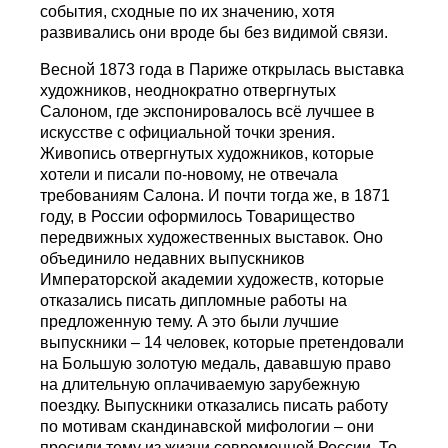
события, сходные по их значению, хотя
развивались они вроде бы без видимой связи.
Весной 1873 года в Париже открылась выставка
художников, неоднократно отвергнутых
Салоном, где экспонировалось всё лучшее в
искусстве с официальной точки зрения.
Живопись отвергнутых художников, которые
хотели и писали по-новому, не отвечала
требованиям Салона. И почти тогда же, в 1871
году, в России оформилось Товарищество
передвижных художественных выставок. Оно
объединило недавних выпускников
Императорской академии художеств, которые
отказались писать дипломные работы на
предложенную тему. А это были лучшие
выпускники – 14 человек, которые претендовали
на Большую золотую медаль, дававшую право
на длительную оплачиваемую зарубежную
поездку. Выпускники отказались писать работу
по мотивам скандинавской мифологии – они
просили тему из жизни современной России. То