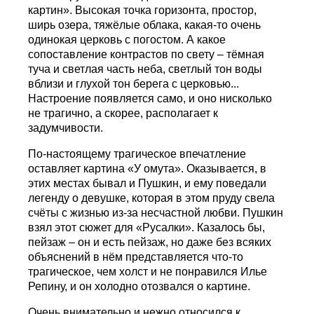
картин». Высокая точка горизонта, простор,
ширь озера, тяжёлые облака, какая-то очень
одинокая церковь с погостом. А какое
сопоставление контрастов по свету – тёмная
туча и светлая часть неба, светлый тон воды
вблизи и глухой тон берега с церковью...
Настроение появляется само, и оно нисколько
не трагично, а скорее, располагает к
задумчивости.
По-настоящему трагическое впечатление
оставляет картина «У омута». Оказывается, в
этих местах бывал и Пушкин, и ему поведали
легенду о девушке, которая в этом пруду свела
счёты с жизнью из-за несчастной любви. Пушкин
взял этот сюжет для «Русалки». Казалось бы,
пейзаж – он и есть пейзаж, но даже без всяких
объяснений в нём представляется что-то
трагическое, чем холст и не понравился Илье
Репину, и он холодно отозвался о картине.
Очень внимательно и нежно относился к