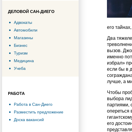
ДЕЛОВОЙ САН-ДИЕГО
Адвокаты
его тайнах,
Автомобили
Магазины
Два тяжел
треволнени
Бизнес
вызов. Джо
Туризм
именно пот
Медицина
избрал» пр
Учеба
если бы в 
сограждана
лучше, а м
Чтобы проб
РАБОТА
выбора лид
Работа в Сан-Диего
партиями, 
опереться 
Разместить предложение
гигантском
Доска вакансий
его достои
представля