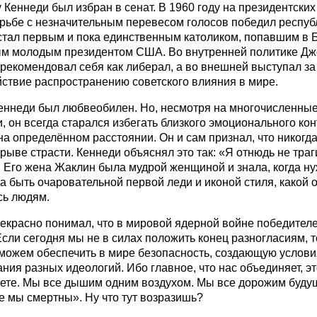
у Кеннеди был избран в сенат. В 1960 году на президентских
рьбе с незначительным перевесом голосов победил республ
стал первым и пока единственным католиком, попавшим в 
ым молодым президентом США. Во внутренней политике Дж
арекомендовал себя как либерал, а во внешней выступал за
ствие распространению советского влияния в мире.
еннеди был любвеобилен. Но, несмотря на многочисленные
 он всегда старался избегать близкого эмоционального кон
на определённом расстоянии. Он и сам признал, что никогда
орыве страсти. Кеннеди объяснял это так: «Я отнюдь не тра
 Его жена Жаклин была мудрой женщиной и знала, когда ну
да быть очаровательной первой леди и иконой стиля, какой 
сь людям.
екрасно понимал, что в мировой ядерной войне победителей
Если сегодня мы не в силах положить конец разногласиям, т
можем обеспечить в мире безопасность, создающую услови
ния разных идеологий. Ибо главное, что нас объединяет, эт
ете. Мы все дышим одним воздухом. Мы все дорожим буд
се мы смертны». Ну что тут возразишь?