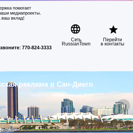
ержка помогает
наши медиапроекты.
 ваш вклад!
Сеть
Перейти
RussianTown
в контакты
звоните:
770-824-3333
сская реклама в Сан-Диего
Портал русскоговорящего Сан-Диего
▶