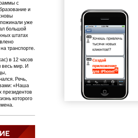
граммы с
бразование и
сновы
 пожинали уже
лал большой
жных штатах
твлено
на транспорте.
ас) в 12 часов
 весь мир. И
цы,
ался. Речь,
овами: «Наша
х президентов
изнь которого
емена.