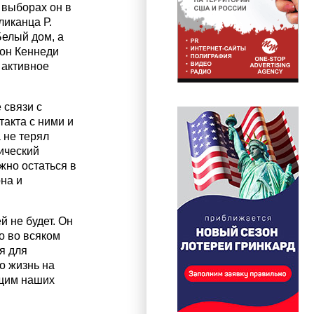
 выборах он в
иканца Р.
Белый дом, а
он Кеннеди
 активное
 связи с
такта с ними и
 не терял
гический
жно остаться в
она и
 не будет. Он
о во всяком
я для
о жизнь на
ущим наших