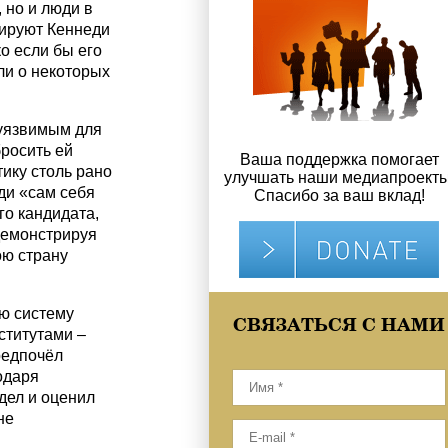
 но и люди в
тируют Кеннеди
о если бы его
ли о некоторых
уязвимым для
бросить ей
Ваша поддержка помогает
ику столь рано
улучшать наши медиапроекты
ди «сам себя
Спасибо за ваш вклад!
го кандидата,
 демонстрируя
ою страну
ю систему
СВЯЗАТЬСЯ С НАМИ
ститутами –
редпочёл
одаря
дел и оценил
не