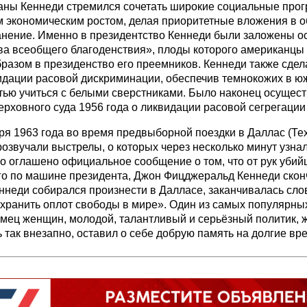
аны Кеннеди стремился сочетать широкие социальные про
 экономическим ростом, делая приоритетные вложения в о
нение. Именно в президентство Кеннеди были заложены о
ва всеобщего благоденствия», плоды которого американцы
разом в президенство его преемников. Кеннеди также сде
идации расовой дискриминации, обеспечив темнокожих в ю
ью учиться с белыми сверстниками. Было наконец осущес
рховного суда 1956 года о ликвидации расовой сегрегации 
ря 1963 года во время предвыборной поездки в Даллас (Тех
розвучали выстрелы, о которых через несколько минут узнал
о оглашено официальное сообщение о том, что от рук убий
о по машине президента, Джон Фицджеральд Кеннеди сконч
ннеди собирался произнести в Далласе, заканчивалась сл
охранить оплот свободы в мире». Один из самых популярны
ец женщин, молодой, талантливый и серьёзный политик, ж
 так внезапно, оставил о себе добрую память на долгие вр