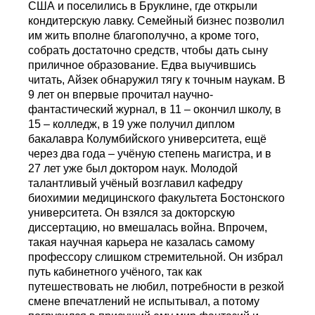
США и поселились в Бруклине, где открыли
кондитерскую лавку. Семейный бизнес позволил
им жить вполне благополучно, а кроме того,
собрать достаточно средств, чтобы дать сыну
приличное образование. Едва выучившись
читать, Айзек обнаружил тягу к точным наукам. В
9 лет он впервые прочитал научно-
фантастический журнал, в 11 – окончил школу, в
15 – колледж, в 19 уже получил диплом
бакалавра Колумбийского университета, ещё
через два года – учёную степень магистра, и в
27 лет уже был доктором наук. Молодой
талантливый учёный возглавил кафедру
биохимии медицинского факультета Бостонского
университета. Он взялся за докторскую
диссертацию, но вмешалась война. Впрочем,
такая научная карьера не казалась самому
профессору слишком стремительной. Он избрал
путь кабинетного учёного, так как
путешествовать не любил, потребности в резкой
смене впечатлений не испытывал, а потому