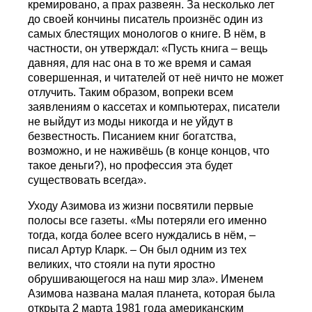
кремировано, а прах развеян. За несколько лет
до своей кончины писатель произнёс один из
самых блестящих монологов о книге. В нём, в
частности, он утверждал: «Пусть книга – вещь
давняя, для нас она в то же время и самая
совершенная, и читателей от неё ничто не может
отлучить. Таким образом, вопреки всем
заявлениям о кассетах и компьютерах, писатели
не выйдут из моды никогда и не уйдут в
безвестность. Писанием книг богатства,
возможно, и не наживёшь (в конце концов, что
такое деньги?), но профессия эта будет
существовать всегда».
Уходу Азимова из жизни посвятили первые
полосы все газеты. «Мы потеряли его именно
тогда, когда более всего нуждались в нём, –
писал Артур Кларк. – Он был одним из тех
великих, что стояли на пути яростно
обрушивающегося на наш мир зла». Именем
Азимова названа малая планета, которая была
открыта 2 марта 1981 года американским