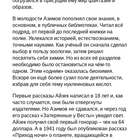
погрузился в присущий ему мир фантазий и
образов.
В молодости Азимов пополнял свои знания, в
основном, в публичных библиотеках. Читал всё
подряд, от первой до последней книжки на
полке. Увлекался историей, естествознанием,
точными науками. Как учёный он сначала сделал
выбор в пользу зоологии, затем решил
посвятить себя химии. Но из всех её разделов
необходимо было остановиться на чём-то
одном. Этим «одним» оказалась биохимия.
Вскоре он ещё более сузил поле деятельности,
избрав для себя тему нуклеиновых кислот.
Первые рассказы Айзек написал в 18 лет и, как
часто случается, они были отвергнуты
издателями. Но Азимов не сдавался, и через год
его рассказ «Затерянные у Весты» увидел свет.
Айзек получил свой первый гонорар – чек на 64
доллара. А в 1941 году был опубликован рассказ
«Приход ночи» о планете, вращающейся в