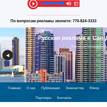
По вопросам рекламы звоните:
770-824-3333
Русская реклама в Сан-Диего
Портал русскоговорящего Сан-Диего
◀
▶
Главная
О нас
Публикации
Знакомства
Юмор
Партнеры
Контакты