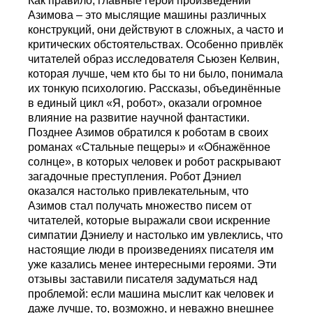
Как правило, главные герои произведений
Азимова – это мыслящие машины различных
конструкций, они действуют в сложных, а часто и
критических обстоятельствах. Особенно привлёк
читателей образ исследователя Сьюзен Келвин,
которая лучше, чем кто бы то ни было, понимала
их тонкую психологию. Рассказы, объединённые
в единый цикл «Я, робот», оказали огромное
влияние на развитие научной фантастики.
Позднее Азимов обратился к роботам в своих
романах «Стальные пещеры» и «Обнажённое
солнце», в которых человек и робот раскрывают
загадочные преступления. Робот Дэниел
оказался настолько привлекательным, что
Азимов стал получать множество писем от
читателей, которые выражали свои искренние
симпатии Дэниелу и настолько им увлеклись, что
настоящие люди в произведениях писателя им
уже казались менее интересными героями. Эти
отзывы заставили писателя задуматься над
проблемой: если машина мыслит как человек и
даже лучше, то, возможно, и неважно внешнее