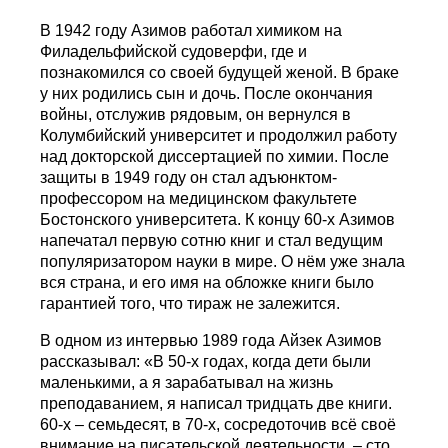
В 1942 году Азимов работал химиком на
Филадельфийской судоверфи, где и
познакомился со своей будущей женой. В браке
у них родились сын и дочь. После окончания
войны, отслужив рядовым, он вернулся в
Колумбийский университет и продолжил работу
над докторской диссертацией по химии. После
защиты в 1949 году он стал адъюнктом-
профессором на медицинском факультете
Бостонского университета. К концу 60-х Азимов
напечатал первую сотню книг и стал ведущим
популяризатором науки в мире. О нём уже знала
вся страна, и его имя на обложке книги было
гарантией того, что тираж не залежится.
В одном из интервью 1989 года Айзек Азимов
рассказывал: «В 50-х годах, когда дети были
маленькими, а я зарабатывал на жизнь
преподаванием, я написал тридцать две книги.
60-х – семьдесят, в 70-х, сосредоточив всё своё
внимание на писательской деятельности, – сто