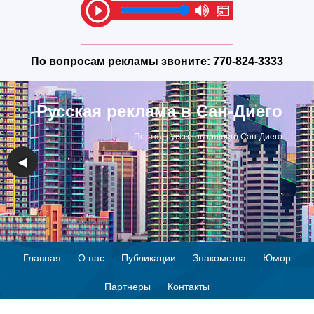
По вопросам рекламы звоните:
770-824-3333
Русская реклама в Сан-Диего
Портал русскоговорящего Сан-Диего
◀
▶
Главная
О нас
Публикации
Знакомства
Юмор
Партнеры
Контакты