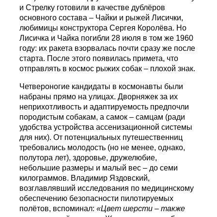
и Стрелку готовили в качестве дублёров
основного состава – Чайки и рыжей Лисички,
любимицы конструктора Сергея Королёва. Но
Лисичка и Чайка погибли 28 июля в том же 1960
году: их ракета взорвалась почти сразу же после
старта. После этого появилась примета, что
отправлять в космос рыжих собак – плохой знак.
Четвероногие кандидаты в космонавты были
набраны прямо на улицах. Дворняжек за их
неприхотливость и адаптируемость предпочли
породистым собакам, а самок – самцам (ради
удобства устройства ассенизационной системы
для них). От потенциальных путешественниц
требовались молодость (но не менее, однако,
полутора лет), здоровье, дружелюбие,
небольшие размеры и малый вес – до семи
килограммов. Владимир Яздовский,
возглавлявший исследования по медицинскому
обеспечению безопасности пилотируемых
полётов, вспоминал:
«
Цвет шерсти – также