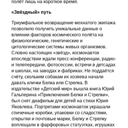
полёт лишь на короткое время.
«Звёздный» путь
Триумфальное возвращение мохнатого экипажа
позволило получить уникальные данные о
влиянии факторов космического полёта на
физиологические, генетические и
цитологические системы живых организмов.
Словно настоящих «звёзд», космонавток
впоследствии ждали пресс-конференции, радио-
и телепередачи, фотосессии, встречи в детсадах
и школах, на заводах и фабриках. Не поддаётся
счёту, скольким собакам их хозяева начали
давать клички Белка или Стрелка. В
издательстве «Детский мир» вышла книга Юрий
Гальперина «Приключения Белки и Стрелки»,
был снят диафильм для детей на стихи Юрия
Яковлева. Портретами космонавток украшали
спичечные коробки, упаковки со сладостями,
открытки и почтовые марки, Белку и Стрелку
воплощали в фарфоровых статуэтках, игрушках