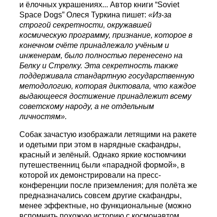
и ёлочных украшениях... Автор книги “Soviet
Space Dogs” Олеся Туркина пишет:
«Из-за
строгой секретности, окружавшей
космическую программу, признание, которое в
конечном счёте принадлежало учёным и
инженерам, было полностью перенесено на
Белку и Стрелку. Эта секретность также
поддерживала стандартную государственную
методологию, которая диктовала, что каждое
выдающееся достижение принадлежит всему
советскому народу, а не отдельным
личностям».
Собак зачастую изображали летящими на ракете
и одетыми при этом в нарядные скафандры,
красный и зелёный. Однако яркие костюмчики
путешественниц были «парадной формой», в
которой их демонстрировали на пресс-
конференции после приземления; для полёта же
предназначались совсем другие скафандры,
менее эффектные, но функциональные (можно
вспомнить похожую историю с космонавтом