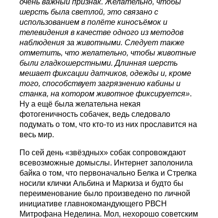
очень важный признак. Желательно, чтобы
шерсть была светлой, это связано с
использованием в полёте киносъёмок и
телевидения в качестве одного из методов
наблюдения за животными. Следует также
отметить, что желательно, чтобы животные
были гладкошерстными. Длинная шерсть
мешает фиксации датчиков, одежды и, кроме
того, способствует загрязнению кабины и
станка, на котором животное фиксируется»
.
Ну а ещё была желательна некая
фотогеничность собачек, ведь следовало
подумать о том, что кто-то из них прославится на
весь мир.
По сей день «звёздных» собак сопровождают
всевозможные домыслы. Интернет заполонила
байка о том, что первоначально Белка и Стрелка
носили клички Альбина и Маркиза и будто бы
переименование было произведено по личной
инициативе главнокомандующего РВСН
Митрофана Неделина. Мол, нехорошо советским