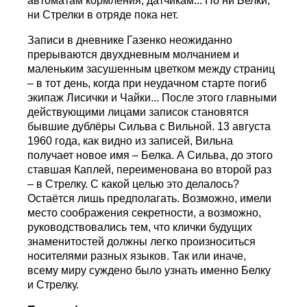
автоматам кормления, датчикам... Но ни Белки,
ни Стрелки в отряде пока нет.
Записи в дневнике Газенко неожиданно
прерываются двухдневным молчанием и
маленьким засушенным цветком между страниц
– в тот день, когда при неудачном старте погиб
экипаж Лисички и Чайки... После этого главными
действующими лицами записок становятся
бывшие дублёры Сильва с Вильной. 13 августа
1960 года, как видно из записей, Вильна
получает новое имя – Белка. А Сильва, до этого
ставшая Каплей, переименована во второй раз
– в Стрелку. С какой целью это делалось?
Остаётся лишь предполагать. Возможно, имели
место соображения секретности, а возможно,
руководствовались тем, что клички будущих
знаменитостей должны легко произноситься
носителями разных языков. Так или иначе,
всему миру суждено было узнать именно Белку
и Стрелку.