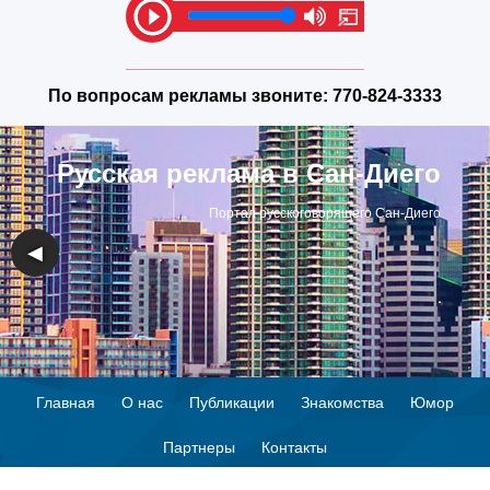
По вопросам рекламы звоните:
770-824-3333
Русская реклама в Сан-Диего
Портал русскоговорящего Сан-Диего
◀
▶
Главная
О нас
Публикации
Знакомства
Юмор
Партнеры
Контакты