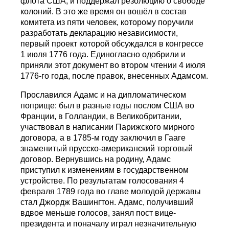
флота США, и поддержал резолюцию о свободе
колоний. В это же время он вошёл в состав
комитета из пяти человек, которому поручили
разработать декларацию независимости,
первый проект которой обсуждался в конгрессе
1 июля 1776 года. Единогласно одобрили и
приняли этот документ во втором чтении 4 июля
1776-го года, после правок, внесенных Адамсом.
Прославился Адамс и на дипломатическом
поприще: был в разные годы послом США во
Франции, в Голландии, в Великобритании,
участвовал в написании Парижского мирного
договора, а в 1785-м году заключил в Гааге
знаменитый прусско-американский торговый
договор. Вернувшись на родину, Адамс
приступил к изменениям в государственном
устройстве. По результатам голосования 4
февраля 1789 года во главе молодой державы
стал Джордж Вашингтон. Адамс, получивший
вдвое меньше голосов, занял пост вице-
президента и поначалу играл незначительную