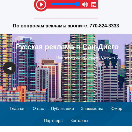
По вопросам рекламы звоните:
770-824-3333
Русская реклама в Сан-Диего
Портал русскоговорящего Сан-Диего
◀
▶
Главная
О нас
Публикации
Знакомства
Юмор
Партнеры
Контакты