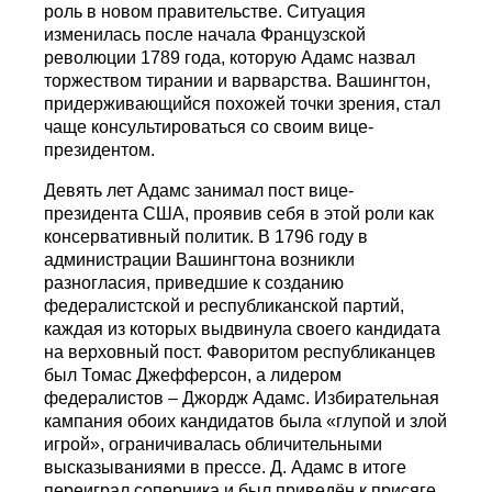
роль в новом правительстве. Ситуация
изменилась после начала Французской
революции 1789 года, которую Адамс назвал
торжеством тирании и варварства. Вашингтон,
придерживающийся похожей точки зрения, стал
чаще консультироваться со своим вице-
президентом.
Девять лет Адамс занимал пост вице-
президента США, проявив себя в этой роли как
консервативный политик. В 1796 году в
администрации Вашингтона возникли
разногласия, приведшие к созданию
федералистской и республиканской партий,
каждая из которых выдвинула своего кандидата
на верховный пост. Фаворитом республиканцев
был Томас Джефферсон, а лидером
федералистов – Джордж Адамс. Избирательная
кампания обоих кандидатов была «глупой и злой
игрой», ограничивалась обличительными
высказываниями в прессе. Д. Адамс в итоге
переиграл соперника и был приведён к присяге