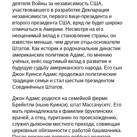
деятеля Войны за независимость США,
участвовавшего в разработке Декларации
независимости, первого вице-президента и
второго президента США, вряд ли будет широко
отмечаться в Америке. Несмотря на его
неоценимый вклад в становление страны, он
известен меньше, чем другие отцы-основатели
Штатов. Как историк и родоначальник династии
американских политиков Адамс, по мнению
учёных, внёс ощутимый вклад в развитие и
будущую судьбу американского народа. Его сын
Джон Куинси Адамс продолжал политические
традиции семьи и стал шестым президентом
Соединённых Штатов.
Джон Адамс родился на семейной ферме
Брейнтли (ныне Куинси), штат Массачусетс. Eго
мать принадлежала к фамилии бруклинских
врачей, а отец, пуританин по происхождению,
служил дьяконом местного прихода, совмещая
церковные обязанности с работой башмачника.
После рождения первого ребёнка родитель