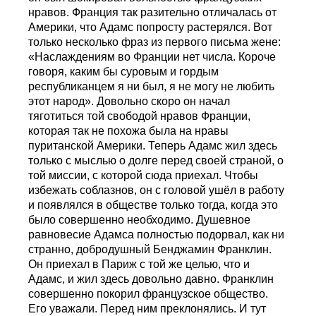
нравов. Франция так разительно отличалась от
Америки, что Адамс попросту растерялся. Вот
только несколько фраз из первого письма жене:
«Наслаждениям во Франции нет числа. Короче
говоря, каким бы суровым и гордым
республиканцем я ни был, я не могу не любить
этот народ». Довольно скоро он начал
тяготиться той свободой нравов Франции,
которая так не похожа была на нравы
пуританской Америки. Теперь Адамс жил здесь
только с мыслью о долге перед своей страной, о
той миссии, с которой сюда приехал. Чтобы
избежать соблазнов, он с головой ушёл в работу
и появлялся в обществе только тогда, когда это
было совершенно необходимо. Душевное
равновесие Адамса полностью подорвал, как ни
странно, добродушный Бенджамин Франклин.
Он приехал в Париж с той же целью, что и
Адамс, и жил здесь довольно давно. Франклин
совершенно покорил французское общество.
Его уважали. Перед ним преклонялись. И тут