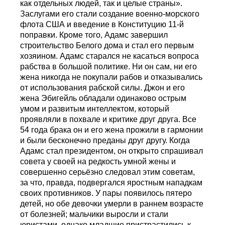
как отдельных людей, так и целые страны».
Заслугами его стали создание военно-морского
флота США и введение в Конституцию 11-й
поправки. Кроме того, Адамс завершил
строительство Белого дома и стал его первым
хозяином. Адамс старался не касаться вопроса
рабства в большой политике. Ни он сам, ни его
жена никогда не покупали рабов и отказывались
от использования рабской силы. Джон и его
жена Эбигейль обладали одинаково острым
умом и развитым интеллектом, который
проявляли в похвале и критике друг друга. Все
54 года брака он и его жена прожили в гармонии
и были бесконечно преданы друг другу. Когда
Адамс стал президентом, он открыто спрашивал
совета у своей на редкость умной жены и
совершенно серьёзно следовал этим советам,
за что, правда, подвергался яростным нападкам
своих противников. У пары появилось пятеро
детей, но обе девочки умерли в раннем возрасте
от болезней; мальчики выросли и стали
юристами, однако младшие пристрастились к