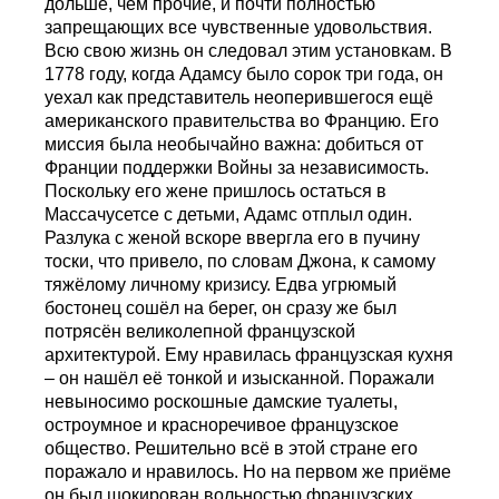
дольше, чем прочие, и почти полностью
запрещающих все чувственные удовольствия.
Всю свою жизнь он следовал этим установкам. В
1778 году, когда Адамсу было сорок три года, он
уехал как представитель неоперившегося ещё
американского правительства во Францию. Его
миссия была необычайно важна: добиться от
Франции поддержки Войны за независимость.
Поскольку его жене пришлось остаться в
Массачусетсе с детьми, Адамс отплыл один.
Разлука с женой вскоре ввергла его в пучину
тоски, что привело, по словам Джона, к самому
тяжёлому личному кризису. Едва угрюмый
бостонец сошёл на берег, он сразу же был
потрясён великолепной французской
архитектурой. Ему нравилась французская кухня
– он нашёл её тонкой и изысканной. Поражали
невыносимо роскошные дамские туалеты,
остроумное и красноречивое французское
общество. Решительно всё в этой стране его
поражало и нравилось. Но на первом же приёме
он был шокирован вольностью французских