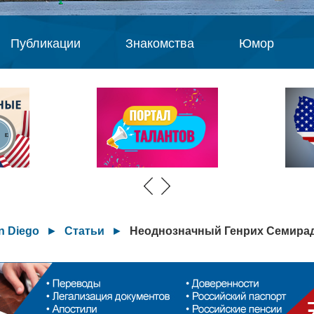
Публикации
Знакомства
Юмор
n Diego
►
Статьи
►
Неоднозначный Генрих Семира