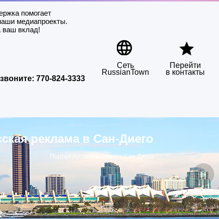
ержка помогает
наши медиапроекты.
 ваш вклад!
Сеть
Перейти
RussianTown
в контакты
звоните:
770-824-3333
сская реклама в Сан-Диего
Портал русскоговорящего Сан-Диего
▶