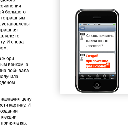
сочинения
ной большого
ал страшным
а установлены
страшная
авлялся с
ту. И снова
вом.
в жюри
вым венком, а
тина побывала
получила
орденом
 назначил цену
сти картину. И
создании
оллекции
 приняла как