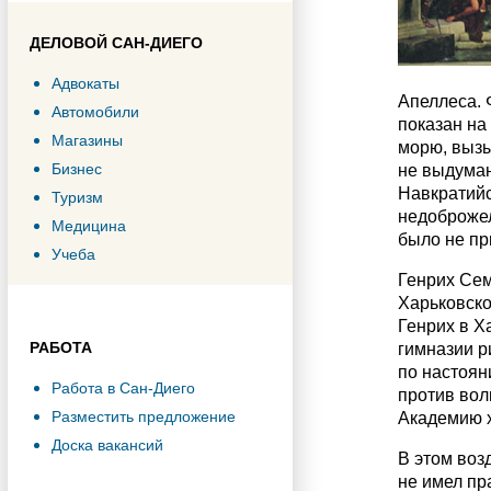
ДЕЛОВОЙ САН-ДИЕГО
Адвокаты
Апеллеса. 
Автомобили
показан на
Магазины
морю, вызы
Бизнес
не выдуман
Навкратийс
Туризм
недоброжел
Медицина
было не пр
Учеба
Генрих Сем
Харьковско
Генрих в Ха
РАБОТА
гимназии р
по настоян
Работа в Сан-Диего
против вол
Разместить предложение
Академию х
Доска вакансий
В этом воз
не имел пр