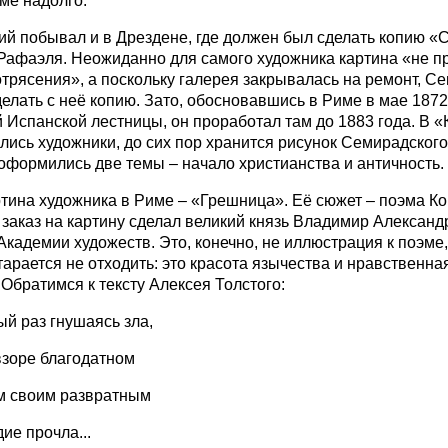
име надолго.
й побывал и в Дрездене, где должен был сделать копию «
афаэля. Неожиданно для самого художника картина «не п
отрясения», а поскольку галерея закрывалась на ремонт, С
елать с неё копию. Зато, обосновавшись в Риме в мае 1872
 Испанской лестницы, он проработал там до 1883 года. В «
ались художники, до сих пор хранится рисунок Семирадского
оформились две темы – начало христианства и античность.
тина художника в Риме – «Грешница». Её сюжет – поэма К
а заказ на картину сделал великий князь Владимир Алексан
Академии художеств. Это, конечно, не иллюстрация к поэме,
тарается не отходить: это красота язычества и нравственна
 Обратимся к тексту Алексея Толстого:
вый раз гнушаясь зла,
взоре благодатном
м своим развратным
ие прочла...