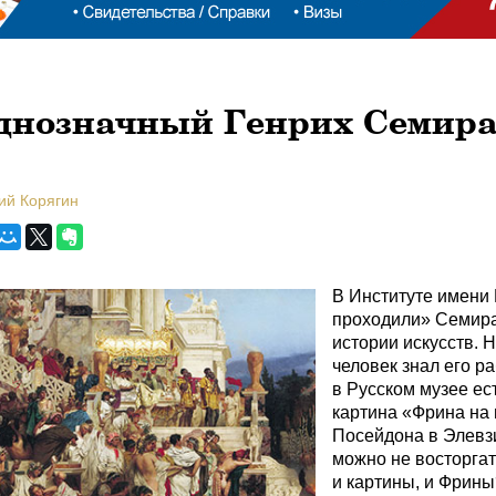
днозначный Генрих Семир
ий Корягин
В Институте имени
проходили» Семира
истории искусств. 
человек знал его ра
в Русском музее ест
картина «Фрина на
Посейдона в Элевзи
можно не восторгат
и картины, и Фрины