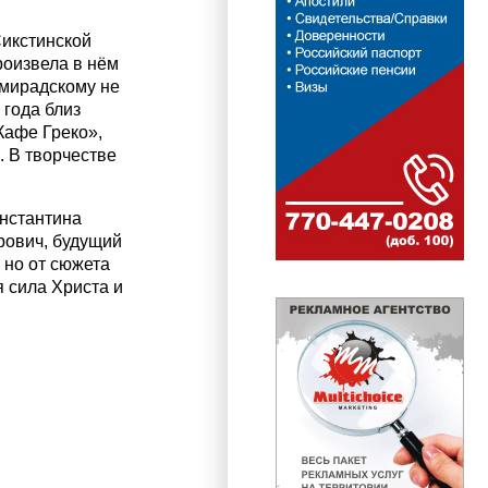
Сикстинской
роизвела в нём
емирадскому не
 года близ
Кафе Греко»,
. В творчестве
онстантина
дрович, будущий
 но от сюжета
я сила Христа и