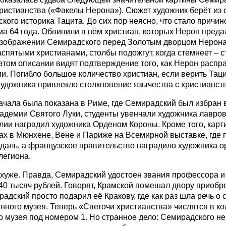
ристианства («Факелы Нерона»). Сюжет художник берёт из 
кого историка Тацита. До сих пор неясно, что стало причи
а 64 года. Обвинили в нём христиан, которых Нерон пред
изображении Семирадского перед Золотым дворцом Нерон
аспятыми христианами, столбы подожгут, когда стемнеет – 
 этом описании видят подтверждение того, как Нерон распр
и. Погибло большое количество христиан, если верить Таци
удожника привлекло столкновение язычества с христианст
ачала была показана в Риме, где Семирадский был избран 
адемии Святого Луки, студенты увенчали художника лавро
лии наградил художника Орденом Короны. Кроме того, кар
ах в Мюнхене, Вене и Париже на Всемирной выставке, где 
даль, а французское правительство наградило художника 
легиона.
 хуже. Правда, Семирадский удостоен звания профессора и
 40 тысяч рублей. Говорят, Крамской помешал двору приобре
радский просто подарил её Кракову, где как раз шла речь о 
нного музея. Теперь «Светочи христианства» числятся в к
о музея под номером 1. Но странное дело: Семирадского не