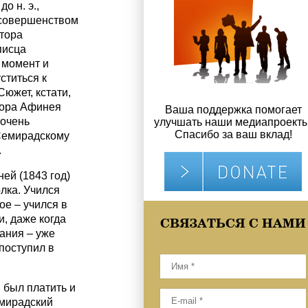
о н. э.,
совершенством
тора
писца
 момент и
ститься к
южет, кстати,
тора Афинея
Ваша поддержка помогает
 очень
улучшать наши медиапроекты
Спасибо за ваш вклад!
 Семирадскому
.
ей (1843 год)
лка. Учился
ое – учился в
, даже когда
СВЯЗАТЬСЯ С НАМИ
ания – уже
 поступил в
 был платить и
емирадский