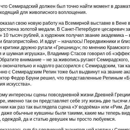
что Семирадский должен был точно найти момент в драмат
ходящий для живописного воплощения.
оказал свою новую работу на Всемирной выставке в Вене в 
достоена золотой медали. В Санкт-Петербурге цесаревич за
 10 тысяч рублей, а художник получил звание академика – в
и благопристойно. И вдруг – началось! Передвижники и бли
и критики дружно ругали «Грешницу»; по мнению Крамского
 и шумная игрушка», Владимир Стасов говорил об «эффек
Обратите внимание – не за живопись ругают Семирадского, 
 окончательно и надолго рассорился с Семирадским, так ка
но с Семирадским Репин тоже был выдвинут на звание ака
ктор Федор Бруни решил, что представленные Репиным «Бу
я искусства».
му интересны сцены повседневной жизни Древней Греции 
ре, именно так он представляет себе эту жизнь две тысячи л
нии как раз так выглядела сцена «У водоёма» или «Рим. Де
е даже обычные кувшины были такими, какие мы теперь види
, одеждой, да и статью девушек мы просто любуемся.
оказалась судьба следующей значительной картины Семир