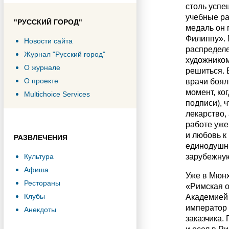
столь успе
учебные ра
"РУССКИЙ ГОРОД"
медаль он 
Филиппу». 
Новости сайта
распределе
Журнал "Русский город"
художником
О журнале
решиться. 
О проекте
врачи боял
момент, ко
Multichoice Services
подписи), 
лекарство,
работе уже
и любовь 
РАЗВЛЕЧЕНИЯ
единодушн
Культура
зарубежную
Афиша
Уже в Мюнх
Рестораны
«Римская о
Клубы
Академией 
император 
Анекдоты
заказчика.