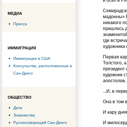
и осел в Р
Семирадски
МЕДИА
мадонны» Р
никакого п
Пресса
пришлось д
знаменитой
где встреч
художника 
ИММИГРАЦИЯ
Первая кар
Иммиграция в США
Толстого, 
Консульства, расположенные в
президент 
Сан-Диего
художник с
апостолов.
...И, в пер
ОБЩЕСТВО
Она в том 
Дети
И кару дня
Знакомства
Русскоговорящий Сан-Диего
И милосерд