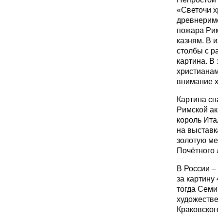
«Светочи х
древнеримс
пожара Рим
казням. В 
столбы с р
картина. В
христианам
внимание х
Картина сн
Римской ак
король Ита
на выставк
золотую ме
Почётного 
В России –
за картину
тогда Семи
художестве
Краковског