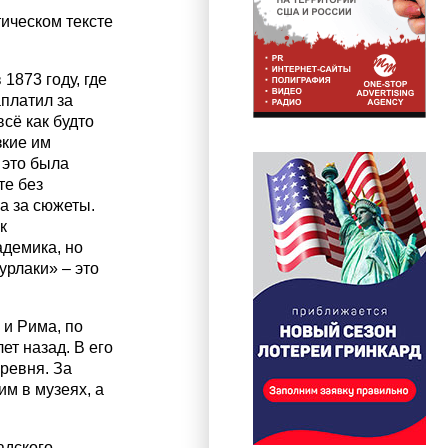
ическом тексте
1873 году, где
платил за
сё как будто
зкие им
 это была
те без
а за сюжеты.
к
демика, но
рлаки» – это
и Рима, по
ет назад. В его
ревня. За
м в музеях, а
адского