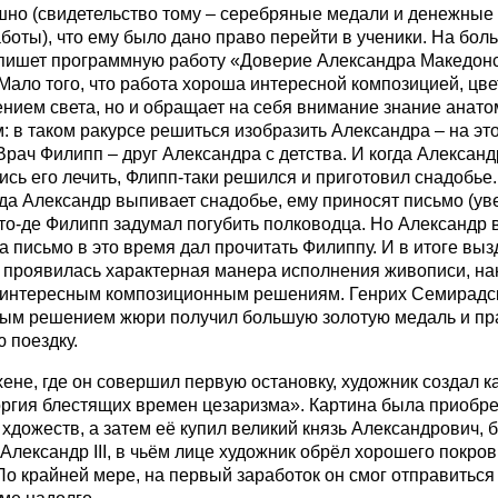
шно (свидетельство тому – серебряные медали и денежные 
боты), что ему было дано право перейти в ученики. На бо
пишет программную работу «Доверие Александра Македонск
Мало того, что работа хороша интересной композицией, цве
нием света, но и обращает на себя внимание знание анато
: в таком ракурсе решиться изобразить Александра – на эт
Врач Филипп – друг Александра с детства. И когда Александ
ись его лечить, Флипп-таки решился и приготовил снадобье.
гда Александр выпивает снадобье, ему приносят письмо (уве
что-де Филипп задумал погубить полководца. Но Александр 
 а письмо в это время дал прочитать Филиппу. И в итоге выз
 проявилась характерная манера исполнения живописи, на
к интересным композиционным решениям. Генрих Семирадс
ым решением жюри получил большую золотую медаль и пр
 поездку.
ене, где он совершил первую остановку, художник создал к
ргия блестящих времен цезаризма». Картина была приобр
хдожеств, а затем её купил великий князь Александрович, 
Александр III, в чьём лице художник обрёл хорошего покров
 По крайней мере, на первый заработок он смог отправиться