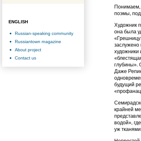
Понимаем, 
поэмы, под
ENGLISH
Художник п
она была у
Russian-speaking community
«Грешницу»
Russiantown magazine
заслужено 
About project
художники 
Contact us
«блестящая
глубины». 
Даже Репин
одновремен
будущий ре
«профанаци
Семирадско
крайней ме
представле
водой», гд
уж тканями
Непростой 