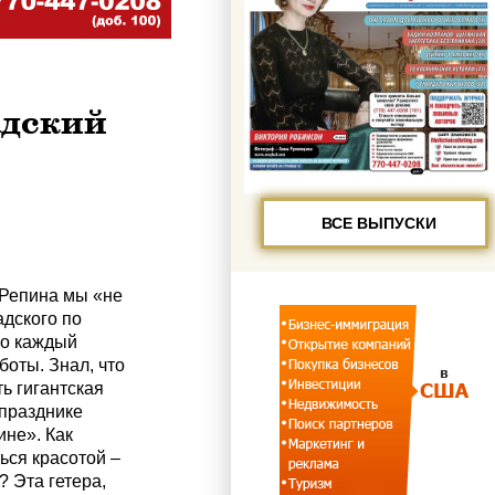
адский
ВСЕ ВЫПУСКИ
 Репина мы «не
дского по
Но каждый
боты. Знал, что
ь гигантская
 празднике
не». Как
ься красотой –
? Эта гетера,