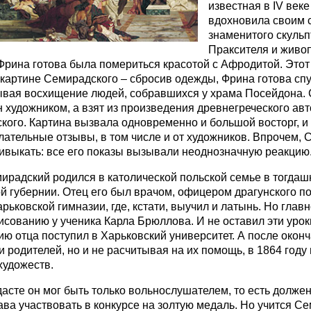
известная в IV веке д
вдохновила своим 
знаменитого скульп
Праксителя и живо
Фрина готова была помериться красотой с Афродитой. Этот
 картине Семирадского – сбросив одежды, Фрина готова спу
вая восхищение людей, собравшихся у храма Посейдона. С
 художником, а взят из произведения древнегреческого ав
кого. Картина вызвала одновременно и большой восторг, и
ательные отзывы, в том числе и от художников. Впрочем,
ивыкать: все его показы вызывали неоднозначную реакцию
ирадский родился в католической польской семье в тогдашн
й губернии. Отец его был врачом, офицером драгунского по
рьковской гимназии, где, кстати, выучил и латынь. Но главн
исованию у ученика Карла Брюллова. И не оставил эти уроки
ию отца поступил в Харьковский университет. А после оконч
и родителей, но и не расчитывая на их помощь, в 1864 году
удожеств.
дасте он мог быть только вольнослушателем, то есть должен
ава участвовать в конкурсе на золтую медаль. Но учится С