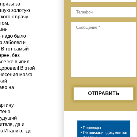
призы за
льшую золотую
ого к врачу
том,
мии
о надо было
р заболел и
 В тот самый
рен, без
всё же выпил
доровел! В этой
несения мазка
кий
аво на
ОТПРАВИТЬ
артину
етена
будущий
ителя, да и
 в Италию, где