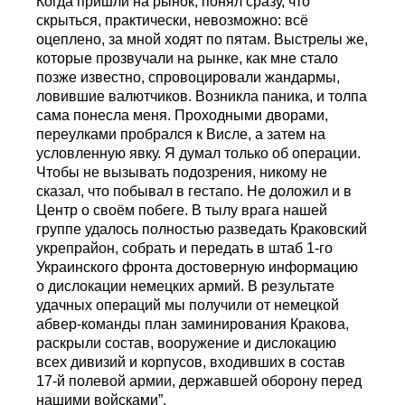
Когда пришли на рынок, понял сразу, что
скрыться, практически, невозможно: всё
оцеплено, за мной ходят по пятам. Выстрелы же,
которые прозвучали на рынке, как мне стало
позже известно, спровоцировали жандармы,
ловившие валютчиков. Возникла паника, и толпа
сама понесла меня. Проходными дворами,
переулками пробрался к Висле, а затем на
условленную явку. Я думал только об операции.
Чтобы не вызывать подозрения, никому не
сказал, что побывал в гестапо. Не доложил и в
Центр о своём побеге. В тылу врага нашей
группе удалось полностью разведать Краковский
укрепрайон, собрать и передать в штаб 1-го
Украинского фронта достоверную информацию
о дислокации немецких армий. В результате
удачных операций мы получили от немецкой
абвер-команды план заминирования Кракова,
раскрыли состав, вооружение и дислокацию
всех дивизий и корпусов, входивших в состав
17-й полевой армии, державшей оборону перед
нашими войсками”.