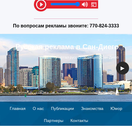
По вопросам рекламы звоните:
770-824-3333
Русская реклама в Сан-Диего
Портал русскоговорящего Сан-Диего
◀
▶
Главная
О нас
Публикации
Знакомства
Юмор
Партнеры
Контакты