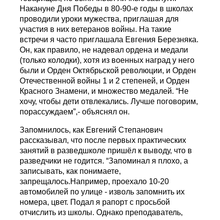
Накануне Дня Победы в 80-90-е годы в школах
проводили уроки мужества, приглашая для
участия в них ветеранов войны. На такие
встречи я часто приглашала Евгения Березняка.
Он, как правило, не надевал ордена и медали
(только колодки), хотя из военных наград у него
были и Орден Октябрьской революции, и Орден
Отечественной войны 1 и 2 степеней, и Орден
Красного Знамени, и множество медалей. “Не
хочу, чтобы дети отвлекались. Лучше поговорим,
порассуждаем”,- объяснял он.
Запомнилось, как Евгений Степанович
рассказывал, что после первых практических
занятий в разведшколе пришёл к выводу, что в
разведчики не годится. “Запоминал я плохо, а
записывать, как понимаете,
запрещалось.Например, проехало 10-20
автомобилей по улице - изволь запомнить их
номера, цвет. Подал я рапорт с просьбой
отчислить из школы. Однако преподаватель,