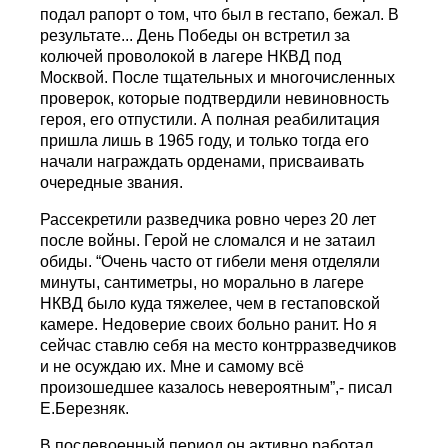
подал рапорт о том, что был в гестапо, бежал. В
результате... День Победы он встретил за
колючей проволокой в лагере НКВД под
Москвой. После тщательных и многочисленных
проверок, которые подтвердили невиновность
героя, его отпустили. А полная реабилитация
пришла лишь в 1965 году, и только тогда его
начали награждать орденами, присваивать
очередные звания.
Рассекретили разведчика ровно через 20 лет
после войны. Герой не сломался и не затаил
обиды. “Очень часто от гибели меня отделяли
минуты, сантиметры, но морально в лагере
НКВД было куда тяжелее, чем в гестаповской
камере. Недоверие своих больно ранит. Но я
сейчас ставлю себя на место контрразведчиков
и не осуждаю их. Мне и самому всё
произошедшее казалось невероятным”,- писал
Е.Березняк.
В послевоенный период он активно работал,