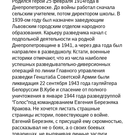
Родился герой 25 февраля 1914года в
Днепропетровске. До войны работал сначала
сельским учителем, потом директором школы. В
1939-ом году был назначен заведующим
Львовским городским отделом народного
образования. Карьеру разведчика начал с
подпольной деятельности на родной
Днепропетровщине в 1941, а через два года был
направлен в разведшколу. Кстати, военные
историки отмечают, что из числа наиболее
успешных разведывательно-диверсионных
операций по линии Главного управления
разведки Генштаба Советской Армии были
ликвидация 22 сентября 1943 года гауляйтера
Белоруссии В.Кубе и спасение от полного
уничтожения в январе 1944 года разведгруппой
“Голос”под командованием Евгения Березняка
Кракова. Не хочется листать страшные
страницы истории, повествующие о войне.
Евгений Березняк, с присущей ему скромностью,
рассказывал не о боях, а о своих боевых
товарищах, не выпячивая личные заслуги.