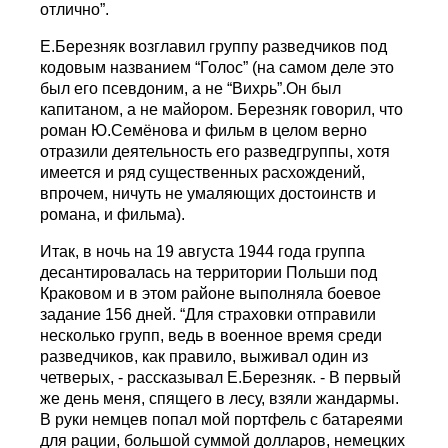
отлично”.
E.Березняк возглавил группу разведчиков под
кодовым названием “Голос” (на самом деле это
был его псевдоним, а не “Вихрь”.Oн был
капитаном, а не майором. Березняк говорил, что
роман Ю.Семёнова и фильм в целом верно
отразили деятельность его разведгруппы, хотя
имеется и ряд существенных расхождений,
впрочем, ничуть не умаляющих достоинств и
романа, и фильма).
Итак, в ночь на 19 августа 1944 года группа
десантировалась на территории Польши под
Краковом и в этом районе выполняла боевое
задание 156 дней. “Для страховки отправили
несколько групп, ведь в военное время среди
разведчиков, как правило, выживал один из
четверых, - рассказывал Е.Березняк. - В первый
же день меня, спящего в лесу, взяли жандармы.
В руки немцев попал мой портфель с батареями
для рации, большой суммой долларов, немецких