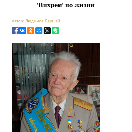
'Вихрем' по жизни
Автор: Людмила Баршай