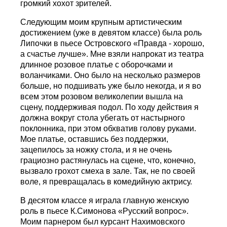
громкий хохот зрителей.
Следующим моим крупным артистическим
достижением (уже в девятом классе) была роль
Липочки в пьесе Островского «Правда - хорошо,
а счастье лучше». Мне взяли напрокат из театра
длинное розовое платье с оборочками и
воланчиками. Оно было на несколько размеров
больше, но подшивать уже было некогда, и я во
всем этом розовом великолепии вышла на
сцену, поддерживая подол. По ходу действия я
должна вокруг стола убегать от настырного
поклонника, при этом обхватив голову руками.
Мое платье, оставшись без поддержки,
зацепилось за ножку стола, и я не очень
грациозно растянулась на сцене, что, конечно,
вызвало грохот смеха в зале. Так, не по своей
воле, я превращалась в комедийную актрису.
В десятом классе я играла главную женскую
роль в пьесе К.Симонова «Русский вопрос».
Моим парнером был курсант Нахимовского