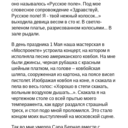
оно называлось «Русское поле». Под мое
словесное сопровождение «Здравствуй,
Русское поле! Я - твой нежный колосок...»
выходила девица весом в сто кг. В светло-
зеленом платье, разрисованном колосьями... В
зале рыдали.
В день праздника 1 Мая наша мастерская в
«Моспроекте» устроила концерт, на котором я
исполняла песню американского ковбоя. На мне
были джинсы, черная рубашка с красным
шейным платком, на голове – ковбойская
шляпа, сооруженная из картона, на поясе висел
пистолет. Изображая ковбоя на коне, я скакала и
пела во весь голос: «Хорошо в степи скакать,
вольным воздухом дышать...». Скакала я на
чертежном столе со всей прытью моего
темперамента, как вдруг раздался страшный
треск, и стол подо мной проломился. Это стало
концом моих выступлений на московской сцене.
Так во мне умерла Сара Бернар вместе с