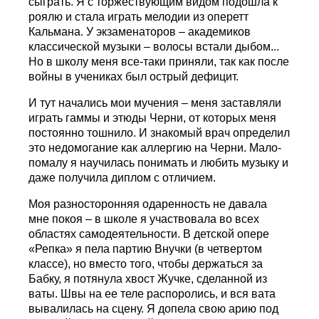
сыграть. Я с торжествующим видом подошла к
роялю и стала играть мелодии из оперетт
Кальмана. У экзаменаторов – академиков
классической музыки – волосы встали дыбом...
Но в школу меня все-таки приняли, так как после
войны в учениках был острый дефицит.
И тут начались мои мучения – меня заставляли
играть гаммы и этюды Черни, от которых меня
постоянно тошнило. И знакомый врач определил
это недомогание как аллергию на Черни. Мало-
помалу я научилась понимать и любить музыку и
даже получила диплом с отличием.
Моя разносторонняя одаренность не давала
мне покоя – в школе я участвовала во всех
областях самодеятельности. В детской опере
«Репка» я пела партию Внучки (в четвертом
классе), но вместо того, чтобы держаться за
Бабку, я потянула хвост Жучке, сделанной из
ваты. Швы на ее теле распоролись, и вся вата
вывалилась на сцену. Я допела свою арию под