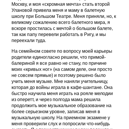
Москву, и моя «скромная мечта» стать второй
Улановой привела меня и маму в балетную
школу при Большом Театре. Меня приняли, но, к
великому сожалению всего балетного мира, я
вскоре простилась с мечтой о большом балете,
так как папу перевели работать в Ригу, и мы
переехали туда.
На семейном совете по вопросу моей карьеры
родители единогласно решили, что примой-
балериной я все равно не стану, по причине
моих «кривых ног» (на самом деле, они просто
не совсем прямые) и поэтому решено было
учить меня музыке. Мне наняли учительницу,
которая до войны играла в кафе-шантане. Она
быстро научила меня играть на рояле мелодии
из оперетт, и через полгода мама решила
продолжить мое музыкальное образование на
более серьезном уровне, записав меня в
музыкальную школу. На приемном экзамене у
меня проверили слух и попросили что-нибудь