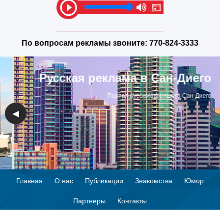
По вопросам рекламы звоните:
770-824-3333
Русская реклама в Сан-Диего
Портал русскоговорящего Сан-Диего
◀
▶
Главная
О нас
Публикации
Знакомства
Юмор
Партнеры
Контакты