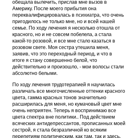
обещала вылечить, прислав мне вызов в
Америку. После моего прибытия она
переквалифицировалась в психиатра, что очень
пригодилось не только мне, но и всей нашей
семье. По ходу лечения я несколько отошла от
красного, но и не совсем побелела, а стала
какой-то розовой, и все мне стало казаться в
розовом свете. Моя сестра утешила меня,
заявив, что это переходный период, и что в
итоге я стану совершенно белой, что
действительно и произошло, - мои волосы стали
абсолютно белыми.
По ходу лечения трудотерапией я научилась
различать все многочисленные оттенки красного
цвета, гамма красных тонов значительно
расширилась для меня, но кумачовый цвет мне
очень неприятен. Теперь я воспринимаю все
цвета спектра вне политики.. Под действием
всяческих антидепрессантов, прописанных моей
сестрой, я стала безразличной ко всяким
перепетиям политическим, как там, так и здесь,