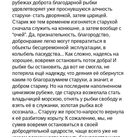
рубежах доброта благодарной рыбки
удовлетворяет уже проснувшуюся алчность
старухи- стать дворянкой, затем царицей.
Старик же тем временем изгоняется старухой
сначала служить на конюшне, а затем вообще с
“очей”. Да, признательность, благородство,
добронравие легко могут превратиться в
объекты бесцеремонной эксплуатации, в
колыбель паскудства... Как сложно, надеясь на
хорошее, вовремя остановить поток добра! И
рыбке бы остановить, да вот не смогла, не
потеряла ещё надежду, что деяния её обернутся
каким-то благоразумием старухи, а значит, и
добром старику. Но на последнем наполненном
цинизмом рубеже, где старуха возжелала стать
владычицей морскою, отнять у рыбки свободу и
взять её в служанки, золотая рыбка всё
осознала... Старуху же просто-напросто вернула
к её разбитому корыту. К сожалению, мы, не
сумев вовремя остановиться в своей
добродетельной щедрости, чаще всего уже не