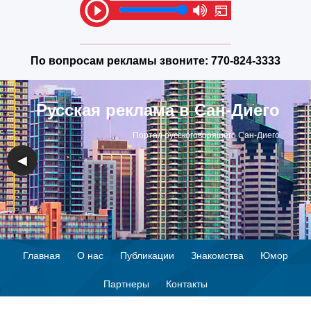
По вопросам рекламы звоните:
770-824-3333
Русская реклама в Сан-Диего
Портал русскоговорящего Сан-Диего
◀
▶
Главная
О нас
Публикации
Знакомства
Юмор
Партнеры
Контакты