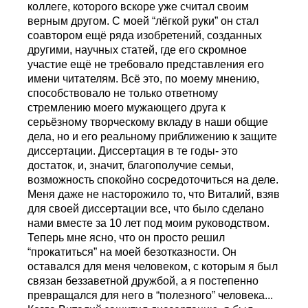
коллеге, которого вскоре уже считал своим
верным другом. С моей “лёгкой руки” он стал
соавтором ещё ряда изобретений, созданных
другими, научных статей, где его скромное
участие ещё не требовало представления его
имени читателям. Всё это, по моему мнению,
способствовало не только ответному
стремлению моего мужающего друга к
серьёзному творческому вкладу в наши общие
дела, но и его реальному приближению к защите
диссертации. Диссертация в те годы- это
достаток, и, значит, благополучие семьи,
возможность спокойно сосредоточиться на деле.
Меня даже не насторожило то, что Виталий, взяв
для своей диссертации все, что было сделано
нами вместе за 10 лет под моим руководством.
Теперь мне ясно, что он просто решил
“прокатиться” на моей безотказности. Он
оставался для меня человеком, с которым я был
связан беззаветной дружбой, а я постепенно
превращался для него в “полезного” человека...