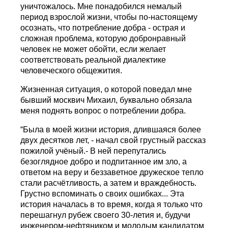
уничтожалось. Мне понадобился немалый
период взрослой жизни, чтобы по-настоящему
осознать, что потребление добра - острая и
сложная проблема, которую добронравный
человек не может обойти, если желает
соответствовать реальной диалектике
человеческого общежития.
Жизненная ситуация, о которой поведал мне
бывший москвич Михаил, буквально обязала
меня поднять вопрос о потреблении добра.
“Была в моей жизни история, длившаяся более
двух десятков лет, - начал свой грустный рассказ
пожилой учёный.- В ней перепутались
безоглядное добро и подпитанное им зло, а
ответом на веру и беззаветное дружеское тепло
стали расчётливость, а затем и враждебность.
Грустно вспоминать о своих ошибках... Эта
история началась в то время, когда я только что
перешагнул рубеж своего 30-летия и, будучи
инженером-нефтяником и молодым кандидатом