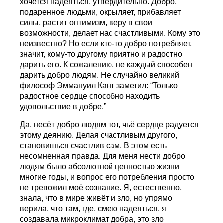
хочется надеяться, утвердительно. Добро,
подаренное людьми, окрыляет, прибавляет
силы, растит оптимизм, веру в свои
возможности, делает нас счастливыми. Кому это
неизвестно? Но если кто-то добро потребляет,
значит, кому-то другому приятно и радостно
дарить его. К сожалению, не каждый способен
дарить добро людям. Не случайно великий
философ Эммануил Кант заметил: “Toлько
радостное сердце способно находить
удовольствие в добре.”
Да, несёт добро людям тот, чьё сердце радуется
этому деянию. Делая счастливым другого,
становишься счастлив сам. В этом есть
несомненная правда. Для меня нести добро
людям было абсолютной ценностью жизни
многие годы, и вопрос его потребления просто
не тревожил моё сознание. Я, естественно,
знала, что в мире живёт и зло, но упрямо
верила, что там, где, смею надеяться, я
создавала микроклимат добра, это зло