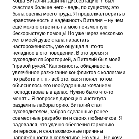
Когда Виталий защитил диссертацию, я был
счастлив больше него - ведь, по существу, это
была оценка моего труда. Я продолжал верить в
нравственность и надёжность Виталия – ну чем
ещё можно ответить на мою неизменную
бескорыстную помощь! Но уже через несколько
лет в моей душе стала нарастать
настороженность, уже ощущал я что-то
неладное в его поведении. В это время я
руководил лабораторией, а Bиталий был моей
“правой рукой.” Капризность, обидчивость,
увлечённое разжигание конфликтов с коллегами
по работе и т. п.- всё это, как я понял потом,
объяснялось его необузданным желанием
господствовать в делах. Нужно было что-то
менять. Я попросил дирекцию института
разделить лаборатoрию. Виталий стал
руководителем, забрав сделанные ранее
совместные разработки и своих любимчиков. Я
радовался, что удачно обеспечил гармонию
интересов, и снял возможные причины
напряжённости в коллективе. Но увы... Не хочу