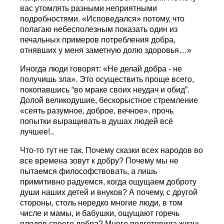
вас утомлять разными неприятными
подробностями. «Исповедался» потому, что
полагаю небесполезным показать один из
печальных примеров потребления добра,
отнявших у меня заметную долю здоровья…»
Иногда люди говорят: «Не делай добра - не
получишь зла». Это осуществить проще всего,
покопавшись “во мраке своих неудач и обид”.
Долой великодушие, бескорыстное стремление
«сеять разумное, доброе, вечное», прочь
попытки выращивать в душах людей всё
лучшее!..
Что-то тут не так. Почему сказки всех народов во
все времена зовут к добру? Почему мы не
пытаемся философствовать, а лишь
примитивно радуемся, когда ощущаем доброту
души наших детей и внуков? А почему, с другой
стороны, столь нередко многие люди, в том
числе и мамы, и бабушки, ощущают горечь
плодов своего добра? Много подготовила жизнь