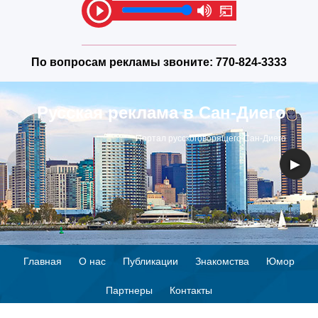
По вопросам рекламы звоните:
770-824-3333
Русская реклама в Сан-Диего
Портал русскоговорящего Сан-Диего
◀
▶
Главная
О нас
Публикации
Знакомства
Юмор
Партнеры
Контакты