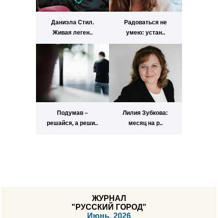
Даниэла Стил.
Радоваться не
Живая леген..
умею: устан..
Подумав –
Лилия Зубкова:
решайся, а реши..
месяц на р..
ЖУРНАЛ
"РУССКИЙ ГОРОД"
Июнь, 2026