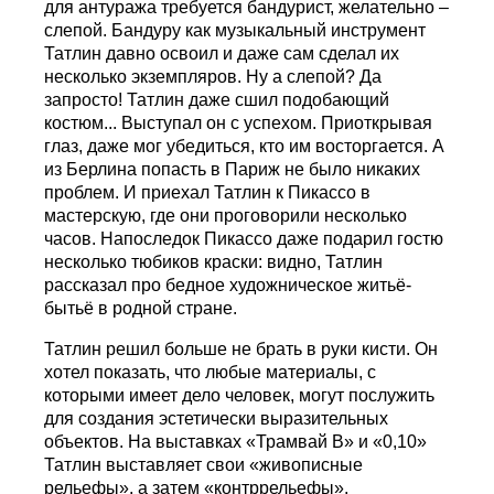
для антуража требуется бандурист, желательно –
слепой. Бандуру как музыкальный инструмент
Татлин давно освоил и даже сам сделал их
несколько экземпляров. Ну а слепой? Да
запросто! Татлин даже сшил подобающий
костюм... Выступал он с успехом. Приоткрывая
глаз, даже мог убедиться, кто им восторгается. А
из Берлина попасть в Париж не было никаких
проблем. И приехал Татлин к Пикассо в
мастерскую, где они проговорили несколько
часов. Напоследок Пикассо даже подарил гостю
несколько тюбиков краски: видно, Татлин
рассказал про бедное художническое житьё-
бытьё в родной стране.
Татлин решил больше не брать в руки кисти. Он
хотел показать, что любые материалы, с
которыми имеет дело человек, могут послужить
для создания эстетически выразительных
объектов. На выставках «Трамвай В» и «0,10»
Татлин выставляет свои «живописные
рельефы», а затем «контррельефы»,