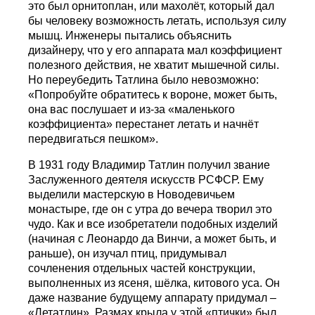
это был орнитоплан, или махолёт, который дал
бы человеку возможность летать, используя силу
мышц. Инженеры пытались объяснить
дизайнеру, что у его аппарата мал коэффициент
полезного действия, не хватит мышечной силы.
Но переубедить Татлина было невозможно:
«Попробуйте обратитесь к вороне, может быть,
она вас послушает и из-за «маленького
коэффициента» перестанет летать и начнёт
передвигаться пешком».
В 1931 году Владимир Татлин получил звание
Заслуженного деятеля искусств РСФСР. Ему
выделили мастерскую в Новодевичьем
монастыре, где он с утра до вечера творил это
чудо. Как и все изобретатели подобных изделий
(начиная с Леонардо да Винчи, а может быть, и
раньше), он изучал птиц, придумывал
сочленения отдельных частей конструкции,
выполненных из ясеня, шёлка, китового уса. Он
даже название будущему аппарату придумал –
«Летатлин». Размах крыла у этой «птички» был