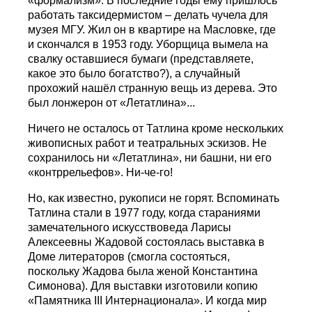
«формализм». В последние годы ему пришлось
работать таксидермистом – делать чучела для
музея МГУ. Жил он в квартире на Масловке, где
и скончался в 1953 году. Уборщица вымела на
свалку оставшиеся бумаги (представляете,
какое это было богатство?), а случайный
прохожий нашёл странную вещь из дерева. Это
был лонжерон от «Летатлина»...
Ничего не осталось от Татлина кроме нескольких
живописных работ и театральных эскизов. Не
сохранилось ни «Летатлина», ни башни, ни его
«контррельефов». Ни-че-го!
Но, как известно, рукописи не горят. Вспоминать
Татлина стали в 1977 году, когда стараниями
замечательного искусствоведа Ларисы
Алексеевны Жадовой состоялась выставка в
Доме литераторов (смогла состояться,
поскольку Жадова была женой Константина
Симонова). Для выставки изготовили копию
«Памятника III Интернационала». И когда мир