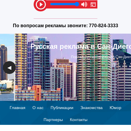
По вопросам рекламы звоните:
770-824-3333
Русская реклама в Сан-Диего
Портал русскоговорящего Сан-Диего
◀
▶
Главная
О нас
Публикации
Знакомства
Юмор
Партнеры
Контакты