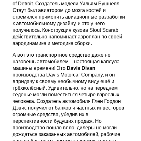
of Detroit. Создатель модели Уильям Бушнелл
Стаут был авиатором до мозга костей и
стремился применить авиационные разработки
к автомобильному дизайну, и это у него
получилось. Конструкция кузова Stout Scarab
действительно напоминает аэроплан по своей
аэродинамике и методике сборки.
А вот это транспортное средство даже не
назовёшь автомобилем – настоящая капсула
машины времени! Это
Davis
Divan
производства Davis Motorcar Company, и он
впридачу к своему необычному виду ещё и
трёхколёсный. Удивительно, но на переднем
седенье могли поместиться четыре взрослых
человека. Создатель автомобиля Глен Гордон
Дэвис получил от банков и частных инвесторов
огромные средства, убедив их в
перспективности будущих продаж. Но
производство пошло вяло, дилеры не могли
дождаться заказанных автомобилей, рабочие
начали бастовать против задержек зарплаты...